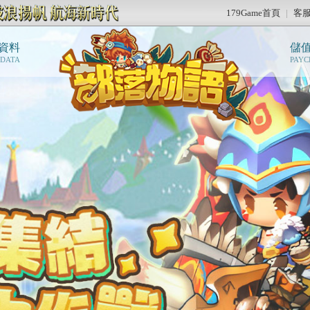
179Game首頁
|
客
資料
儲
 DATA
PAYC